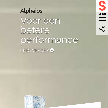
Alpheios
Voor een
betere
performance
LEES VERDER
